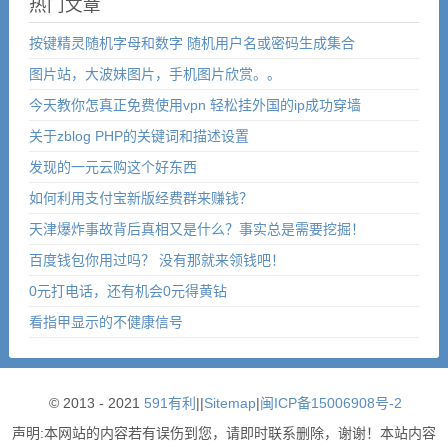
热门文章
按键精灵随机字母和数字 随机用户名或密码生成集合
图片站，大波妹图片，手机图片欣赏。。
今天教你怎真正免费使用vpn 轻松挂外国的ip成功穿墙
关于zblog PHP的关键词和描述设置
发现的一元云购这个好东西
如何利用支付宝新版经费群来赚钱？
天津爆炸事故背后真相又是什么？事实总是需要挖掘！
百度钱包你用过吗？ 没有那就来领钱吧！
0元打电话，还有机会0元得黄钻
看指甲显示的不健康信号
© 2013 - 2021
591有利
|
|
Sitemap
|
闽ICP备15006908号-2
声明:本网站的内容若有误伤到您，请即时联系删除，谢谢！本站内容