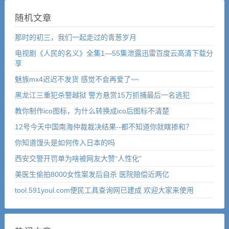
随机文章
那时的初三，我们一起走过的青葱岁月
电视剧《人民的名义》全集1—55集泄露迅雷百度云高清下载分
享
魅族mx4迟迟不发货 感觉不会再爱了~~
黑龙江三重犯杀警越狱 警方悬赏15万抓捕最后一名逃犯
教你制作ico图标，为什么转换成ico后图标不清楚
12号今天中国南海仲裁裁决结果--都不知道你就瞎掺和？
你知道馒头是如何传入日本的吗
西安交警开罚单为啥被网友大赞“人性化”
美医生偷拍8000女性案发后自杀 医院赔偿近两亿
tool.591youl.com便民工具查询网已建成 欢迎大家来使用