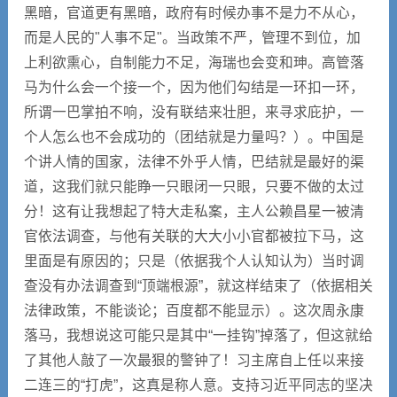
黑暗，官道更有黑暗，政府有时候办事不是力不从心，
而是人民的"人事不足"。当政策不严，管理不到位，加
上利欲熏心，自制能力不足，海瑞也会变和珅。高管落
马为什么会一个接一个，因为他们勾结是一环扣一环，
所谓一巴掌拍不响，没有联结来壮胆，来寻求庇护，一
个人怎么也不会成功的（团结就是力量吗？）。中国是
个讲人情的国家，法律不外乎人情，巴结就是最好的渠
道，这我们就只能睁一只眼闭一只眼，只要不做的太过
分！这有让我想起了特大走私案，主人公赖昌星一被清
官依法调查，与他有关联的大大小小官都被拉下马，这
里面是有原因的；只是（依据我个人认知认为）当时调
查没有办法调查到“顶端根源”，就这样结束了（依据相关
法律政策，不能谈论；百度都不能显示）。这次周永康
落马，我想说这可能只是其中“一挂钩”掉落了，但这就给
了其他人敲了一次最狠的警钟了！习主席自上任以来接
二连三的“打虎”，这真是称人意。支持习近平同志的坚决