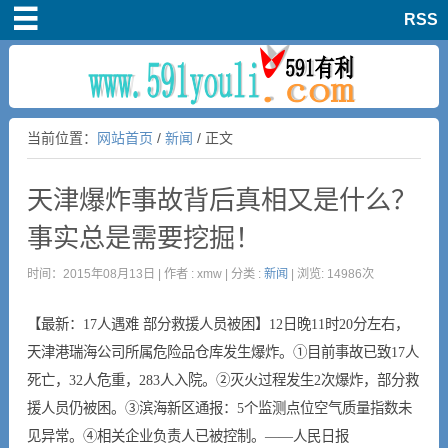
RSS
首页
知道
当前位置：
网站首页
/
新闻
/ 正文
活动
天津爆炸事故背后真相又是什么？
杂谈
事实总是需要挖掘！
留言板
时间：2015年08月13日 | 作者 : xmw | 分类 :
新闻
| 浏览: 14986次
【最新：17人遇难 部分救援人员被困】12日晚11时20分左右，
天津港瑞海公司所属危险品仓库发生爆炸。①目前事故已致17人
死亡，32人危重，283人入院。②灭火过程发生2次爆炸，部分救
援人员仍被困。③滨海新区通报：5个监测点位空气质量指数未
见异常。④相关企业负责人已被控制。——人民日报