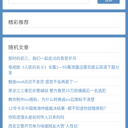
精彩推荐
随机文章
那时的初三，我们一起走过的青葱岁月
电视剧《人民的名义》全集1—55集泄露迅雷百度云高清下载分
享
魅族mx4迟迟不发货 感觉不会再爱了~~
黑龙江三重犯杀警越狱 警方悬赏15万抓捕最后一名逃犯
教你制作ico图标，为什么转换成ico后图标不清楚
12号今天中国南海仲裁裁决结果--都不知道你就瞎掺和？
你知道馒头是如何传入日本的吗
西安交警开罚单为啥被网友大赞“人性化”