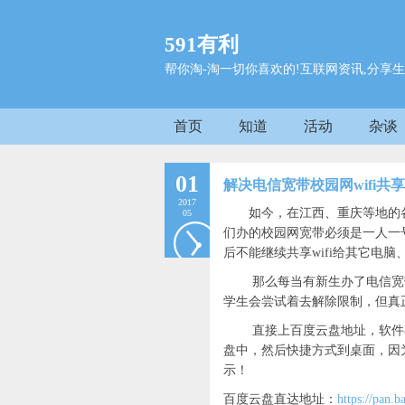
591有利
帮你淘-淘一切你喜欢的!互联网资讯,分享生
首页
知道
活动
杂谈
01
解决电信宽带校园网wifi
2017
如今，在江西、重庆等地的各
05
们办的校园网宽带必须是一人一号
后不能继续共享wifi给其它电脑、
那么每当有新生办了电信宽带后
学生会尝试着去解除限制，但真
直接上百度云盘地址，软件小巧
盘中，然后快捷方式到桌面，因为
示！
百度云盘直达地址：
https://pan.