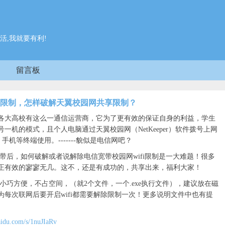
活,我就要有利!
留言板
共享限制，怎样破解天翼校园网共享限制？
大高校有这么一通信运营商，它为了更有效的保证自身的利益，学生
一机的模式，且个人电脑通过天翼校园网（NetKeeper）软件拨号上网
手机等终端使用。-------貌似是电信网吧？
，如何破解或者说解除电信宽带校园网wifi限制是一大难题！很多
正有效的寥寥无几。这不，还是有成功的，共享出来，福利大家！
方便，不占空间，（就2个文件，一个.exe执行文件），建议放在磁
每次联网后要开启wifi都需要解除限制一次！更多说明文件中也有提
baidu.com/s/1nuJIaRv