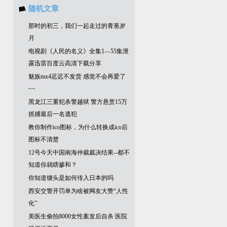
随机文章
那时的初三，我们一起走过的青葱岁
月
电视剧《人民的名义》全集1—55集泄
露迅雷百度云高清下载分享
魅族mx4迟迟不发货 感觉不会再爱了
~~
黑龙江三重犯杀警越狱 警方悬赏15万
抓捕最后一名逃犯
教你制作ico图标，为什么转换成ico后
图标不清楚
12号今天中国南海仲裁裁决结果--都不
知道你就瞎掺和？
你知道馒头是如何传入日本的吗
西安交警开罚单为啥被网友大赞“人性
化”
美医生偷拍8000女性案发后自杀 医院