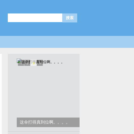
1
2
3
4
好奇葩的衣服