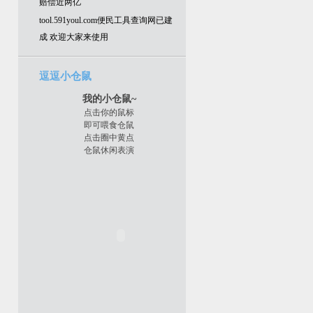
赔偿近两亿
tool.591youl.com便民工具查询网已建
成 欢迎大家来使用
逗逗小仓鼠
我的小仓鼠~
点击你的鼠标
即可喂食仓鼠
点击圈中黄点
仓鼠休闲表演