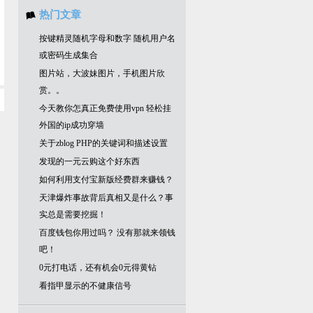
热门文章
按键精灵随机字母和数字 随机用户名
或密码生成集合
图片站，大波妹图片，手机图片欣
赏。。
今天教你怎真正免费使用vpn 轻松挂
外国的ip成功穿墙
关于zblog PHP的关键词和描述设置
发现的一元云购这个好东西
如何利用支付宝新版经费群来赚钱？
天津爆炸事故背后真相又是什么？事
实总是需要挖掘！
百度钱包你用过吗？ 没有那就来领钱
吧！
0元打电话，还有机会0元得黄钻
看指甲显示的不健康信号