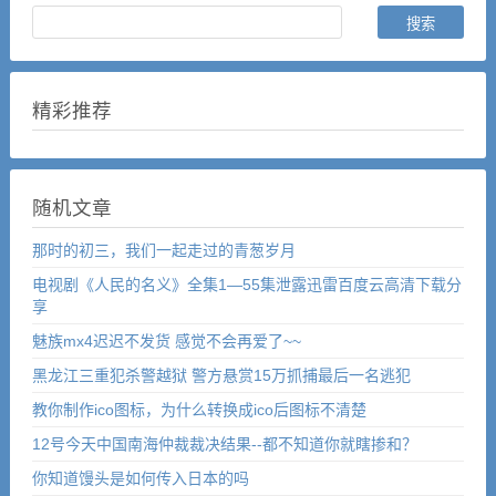
精彩推荐
随机文章
那时的初三，我们一起走过的青葱岁月
电视剧《人民的名义》全集1—55集泄露迅雷百度云高清下载分
享
魅族mx4迟迟不发货 感觉不会再爱了~~
黑龙江三重犯杀警越狱 警方悬赏15万抓捕最后一名逃犯
教你制作ico图标，为什么转换成ico后图标不清楚
12号今天中国南海仲裁裁决结果--都不知道你就瞎掺和？
你知道馒头是如何传入日本的吗