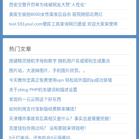
西安交警开罚单为啥被网友大赞“人性化”
美医生偷拍8000女性案发后自杀 医院赔偿近两亿
tool.591youl.com便民工具查询网已建成 欢迎大家来使用
热门文章
按键精灵随机字母和数字 随机用户名或密码生成集合
图片站，大波妹图片，手机图片欣赏。。
今天教你怎真正免费使用vpn 轻松挂外国的ip成功穿墙
关于zblog PHP的关键词和描述设置
发现的一元云购这个好东西
如何利用支付宝新版经费群来赚钱？
天津爆炸事故背后真相又是什么？事实总是需要挖掘！
百度钱包你用过吗？ 没有那就来领钱吧！
0元打电话，还有机会0元得黄钻